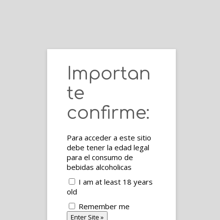
Quemaito carajillo flasche
200/250ml
Importan
Startseite
/ Produkte / Geschäft
te
Produkte / Geschäft
confirme:
Zeigt alle 3 Ergebnisse
Angebot!
Angebot
Para acceder a este sitio
Quemaito
Quemaito
debe tener la edad legal
para el consumo de
carajillo
carajillo
bebidas alcoholicas
flasche
flasche
I am at least 18 years
old
200/250ml
700ml
Remember me
7,00
€
5,00
€
14,00
€
13,00
€